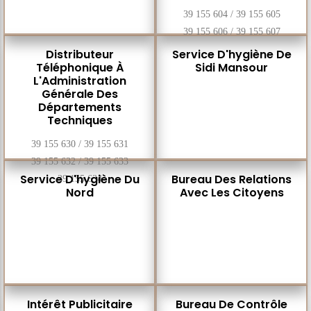
39 155 604 / 39 155 605
39 155 606 / 39 155 607
Distributeur
Service D'hygiène De
Téléphonique À
Sidi Mansour
L'Administration
Générale Des
Départements
Techniques
39 155 630 / 39 155 631
39 155 632 / 39 155 633
Service D'hygiène Du
Bureau Des Relations
39 155 634
Nord
Avec Les Citoyens
Intérêt Publicitaire
Bureau De Contrôle