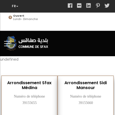
Aller
au
contenu
Ouvert
Lundi- Dimanche
principal
undefined
Arrondissement Sfax
Arrondissement Sidi
Médina
Mansour
Numéro de téléphone
Numéro de téléphone
39155655
39155660