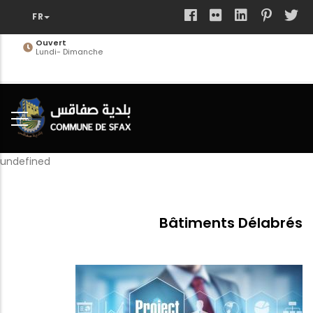
Aller
au
contenu
Ouvert
Lundi- Dimanche
principal
undefined
Bâtiments Délabrés