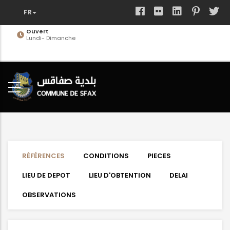
Aller
au
contenu
Ouvert
Lundi- Dimanche
principal
RÉFÉRENCES
CONDITIONS
PIECES
LIEU DE DEPOT
LIEU D'OBTENTION
DELAI
OBSERVATIONS