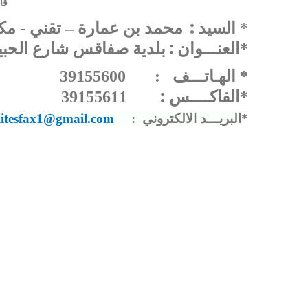
قا
:
محمد بن عمارة – تقني - مكل
السيد
*
:
*العنـــوان
بلدية صفاقس شارع الحبيب بورقيبة
* الهـاتـــف : 39155600
:
39155611
*الفاكــــس
litesfax1@gmail.com
:
البريـــد الالكتروني
*