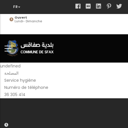
Aller
au
contenu
Ouvert
Lundi- Dimanche
principal
undefined
المصلحة
Service hygiène
Numéro de téléphone
36 305 414