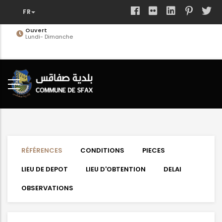
Aller
au
contenu
Ouvert
Lundi- Dimanche
principal
RÉFÉRENCES
CONDITIONS
PIECES
LIEU DE DEPOT
LIEU D'OBTENTION
DELAI
OBSERVATIONS