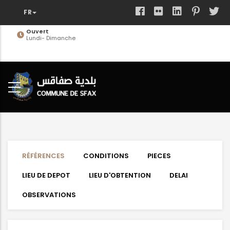
Aller
au
contenu
Ouvert
Lundi- Dimanche
principal
RÉFÉRENCES
CONDITIONS
PIECES
LIEU DE DEPOT
LIEU D'OBTENTION
DELAI
OBSERVATIONS