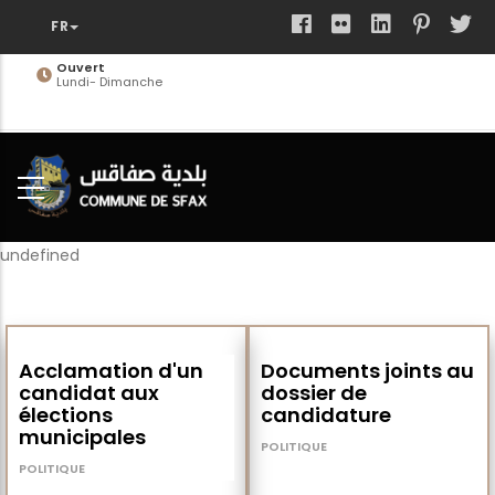
Aller
au
contenu
Ouvert
Lundi- Dimanche
principal
undefined
Acclamation d'un
Documents joints au
candidat aux
dossier de
élections
candidature
municipales
POLITIQUE
10 oct 23
POLITIQUE
10 oct 23