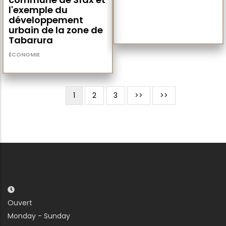
l'exemple du
développement
urbain de la zone de
Tabarura
ÉCONOMIE
11 fév 21
Page
1
Page
2
Page
3
Page
>>
Dernière
>>
Pagination
courante
suivante
page
Ouvert
Monday - Sunday