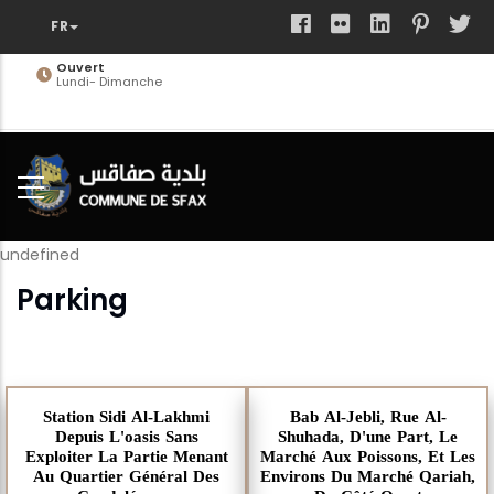
Aller
au
contenu
Adresse
Avenue Habib Bourguiba Sfax
principal
undefined
Parking
Station Sidi Al-Lakhmi
Bab Al-Jebli, Rue Al-
Depuis L'oasis Sans
Shuhada, D'une Part, Le
Exploiter La Partie Menant
Marché Aux Poissons, Et Les
Au Quartier Général Des
Environs Du Marché Qariah,