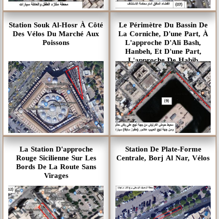
Station Souk Al-Hosr À Côté
Le Périmètre Du Bassin De
Des Vélos Du Marché Aux
La Corniche, D'une Part, À
Poissons
L'approche D'Ali Bash,
Hanbeh, Et D'une Part,
L'approche De Habib
Ashour (anciennement
Hafuz) Voiture
La Station D'approche
Station De Plate-Forme
Rouge Sicilienne Sur Les
Centrale, Borj Al Nar, Vélos
Bords De La Route Sans
Virages