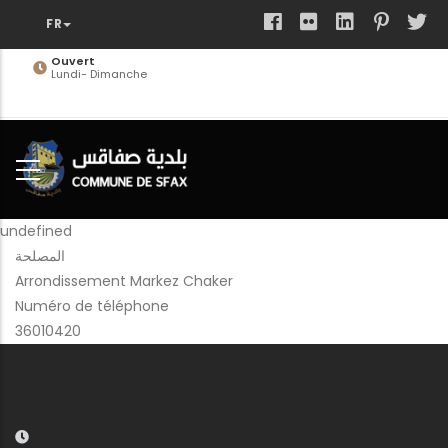
Aller
au
contenu
Ouvert
Lundi- Dimanche
principal
undefined
المصلحة
Arrondissement Markez Chaker
Numéro de téléphone
36010420