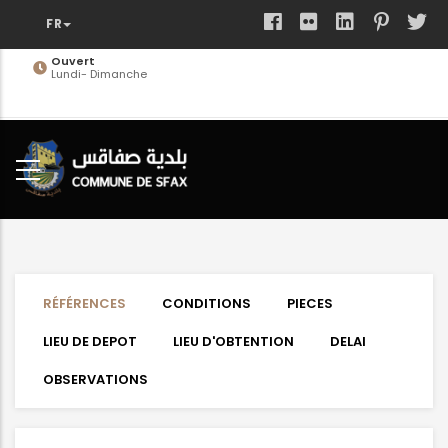
Aller
au
contenu
Ouvert
Lundi- Dimanche
principal
RÉFÉRENCES
CONDITIONS
PIECES
LIEU DE DEPOT
LIEU D'OBTENTION
DELAI
OBSERVATIONS