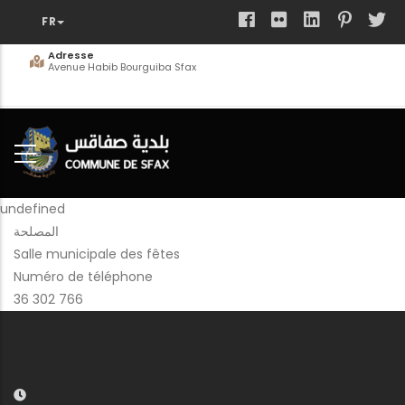
Aller
au
contenu
Adresse
Avenue Habib Bourguiba Sfax
principal
undefined
المصلحة
Salle municipale des fêtes
Numéro de téléphone
36 302 766