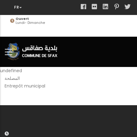
Aller
au
contenu
Ouvert
Lundi- Dimanche
principal
undefined
المصلحة
Entrepôt municipal