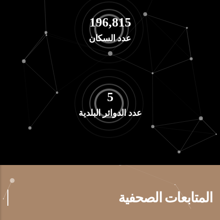
234,503
عدد السكان
6
عدد الدوائر البلدية
المتابعات الصحفية