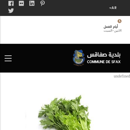
تجاوز
إلى
المحتوى
الرئيسي
أيام العمل
الاثنين-السبت
فضاء
الخدمات
المواطن
undefined