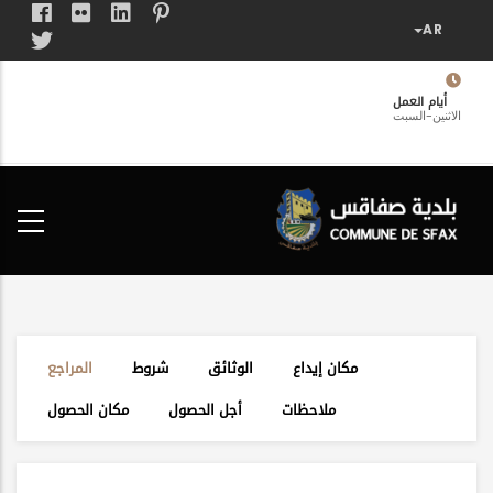
تجاوز
إلى
المحتوى
الرئيسي
أيام العمل
الاثنين-السبت
فضاء
الخدمات
المواطن
مكان إيداع
الوثائق
شروط
المراجع
ملاحظات
أجل الحصول
مكان الحصول