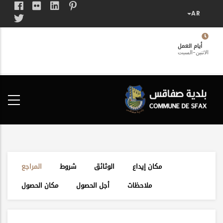
تجاوز
إلى
المحتوى
الرئيسي
أيام العمل
الاثنين-السبت
فضاء
الخدمات
المواطن
مكان إيداع
الوثائق
شروط
المراجع
ملاحظات
أجل الحصول
مكان الحصول