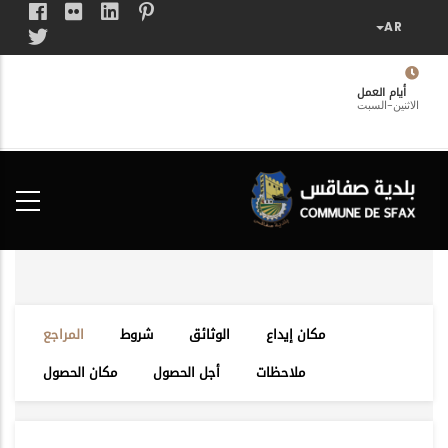
تجاوز
إلى
المحتوى
الرئيسي
أيام العمل
الاثنين-السبت
فضاء
الخدمات
المواطن
مكان إيداع
الوثائق
شروط
المراجع
ملاحظات
أجل الحصول
مكان الحصول