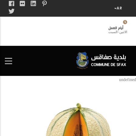
تجاوز
إلى
المحتوى
الرئيسي
أيام العمل
الاثنين-السبت
فضاء
الخدمات
المواطن
undefined