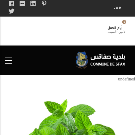
تجاوز
إلى
المحتوى
الرئيسي
أيام العمل
الاثنين-السبت
فضاء
الخدمات
المواطن
undefined