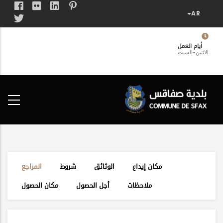
تجاوز
إلى
المحتوى
الرئيسي
أيام العمل
الاثنين-السبت
فضاء
الخدمات
المواطن
مكان إيداع
الوثائق
شروط
المراجع
ملاحظات
أجل الحصول
مكان الحصول