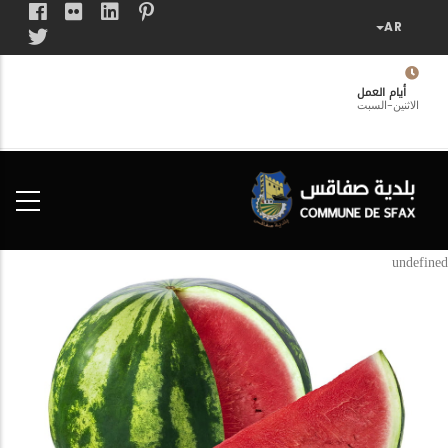
تجاوز
إلى
المحتوى
الرئيسي
أيام العمل
الاثنين-السبت
فضاء
الخدمات
المواطن
undefined