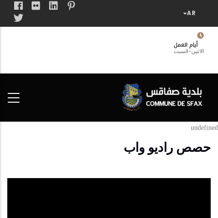
تجاوز
إلى
المحتوى
الرئيسي
أيام العمل
الاثنين-السبت
فضاء
الخدمات
المواطن
undefined
حصص راديو واب