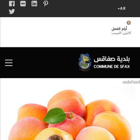
تجاوز
إلى
المحتوى
الرئيسي
أيام العمل
الاثنين-السبت
فضاء
الخدمات
المواطن
undefined