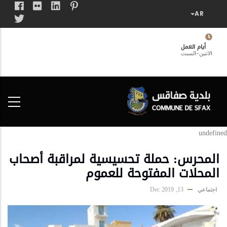
تجاوز
إلى
المحتوى
الرئيسي
أيام العمل
الاثنين-السبت
فضاء
الخدمات
المواطن
undefined
المحرس: حملة تحسيسية لمراقبة أصحاب
المحلات المفتوحة للعموم
13, Dec 2019
اجتماعي