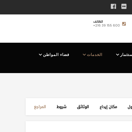
الهاتف
+216 39 155 600
ستثمار
الخدمات
فضاء المواطن
ول
مكان إيداع
الوثائق
شروط
المراجع