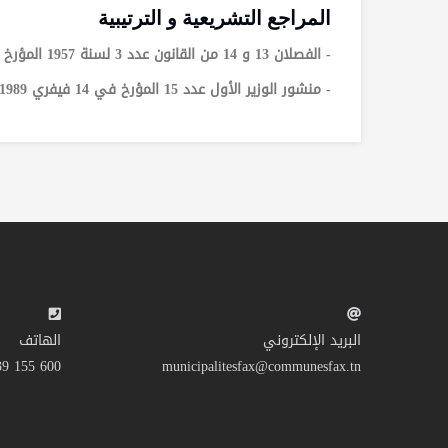
المراجع التشريعية و الترتيبية
- الفصلان 13 و 14 من القانون عدد 3 لسنة 1957 المؤرخ في 1 أوت 1957 المتعلق بتنظيم الحالة المدنية كما تم إتمامه و تنقيحه بالنصوص اللاحقة .
- منشور الوزير الأول عدد 15 المؤرخ في 14 فيفري 1989 المتعلق بتبسيط الإجراءات في خصوص وثائق الحالة المدنية
البريد الإلكتروني
الهاتف
600 155 39 216+
municipalitesfax@communesfax.tn