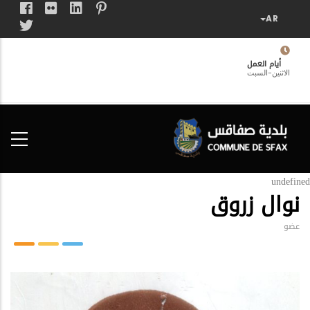
تجاوز
إلى
المحتوى
الرئيسي
أيام العمل
الاثنين-السبت
فضاء
الخدمات
المواطن
undefined
نوال زروق
عضو