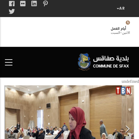
تجاوز
إلى
المحتوى
الرئيسي
أيام العمل
الاثنين-السبت
فضاء
الخدمات
المواطن
undefined