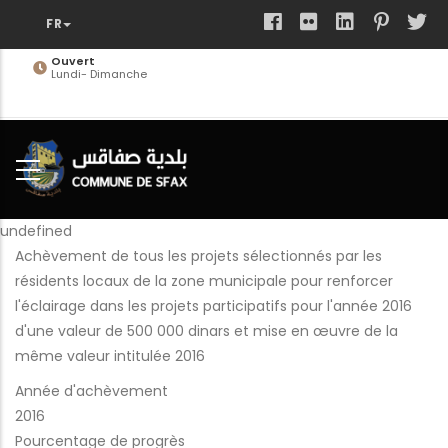
Aller
au
contenu
Ouvert
Lundi- Dimanche
principal
undefined
Achèvement de tous les projets sélectionnés par les
résidents locaux de la zone municipale pour renforcer
l'éclairage dans les projets participatifs pour l'année 2016
d'une valeur de 500 000 dinars et mise en œuvre de la
même valeur intitulée 2016
Année d'achèvement
2016
Pourcentage de progrès