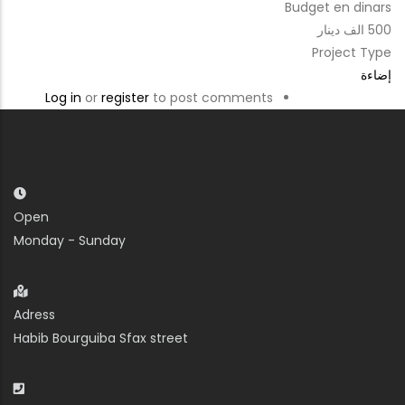
Budget en dinars
500 الف دينار
Project Type
إضاءة
Log in
or
register
to post comments
Open
Monday - Sunday
Adress
Habib Bourguiba Sfax street