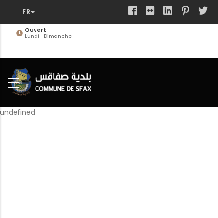
Aller
au
contenu
Ouvert
Lundi- Dimanche
principal
undefined