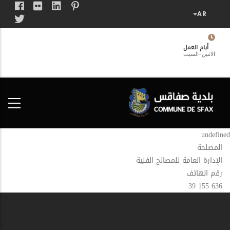
تجاوز
إلى
المحتوى
الرئيسي
أيام العمل
الاثنين-السبت
فضاء
الخدمات
المواطن
undefined
المصلحة
الإدارة العامة للمصالح الفنية
رقم الهاتف
636 155 39