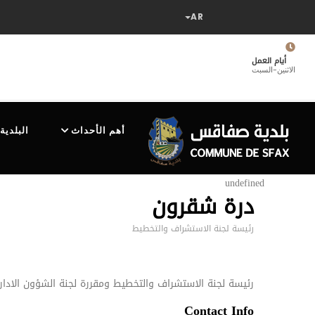
تجاوز
إلى
المحتوى
الرئيسي
أيام العمل
الاثنين-السبت
MAIN
NAVIGATION
أهم الأحداث
البلدية
undefined
درة شقرون
رئيسة لجنة الاستشراف والتخطيط
رئيسة لجنة الاستشراف والتخطيط ومقررة لجنة الشؤون الادار
Contact Info