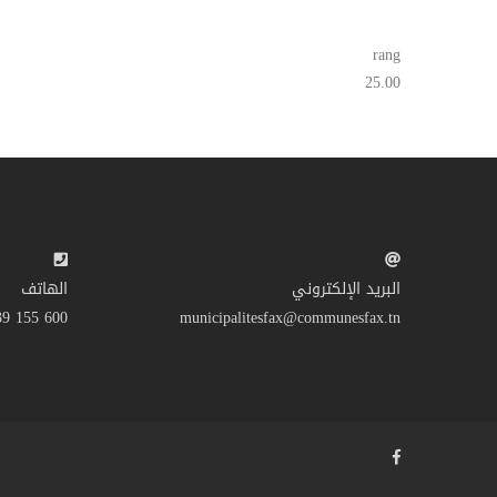
rang
25.00
البريد الإلكتروني
الهاتف
600 155 39 216+
municipalitesfax@communesfax.tn