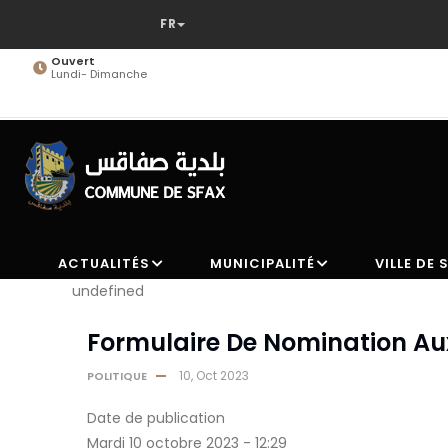
Aller
au
contenu
Ouvert
Lundi- Dimanche
principal
ACTUALITÉS
MUNICIPALITÉ
VILLE DE 
undefined
Formulaire De Nomination Aux
10, Oct 2023
POLITIQUE
Date de publication
Mardi 10 octobre 2023 - 12:29