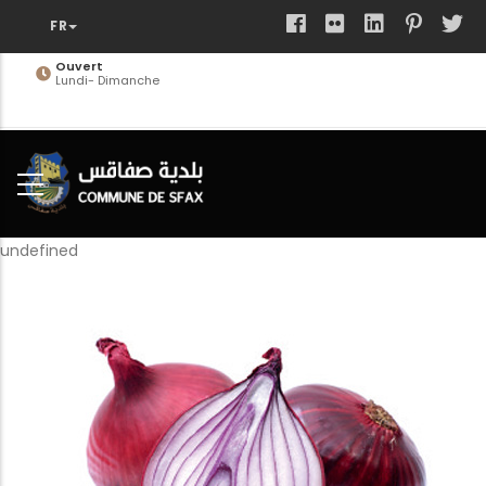
Aller
au
contenu
Ouvert
Lundi- Dimanche
principal
undefined