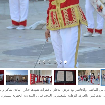
للموسيقى بصفاقس والغرفة الوطنية للمصورين المحترفين ، المندوبية الجهوية للشؤون 