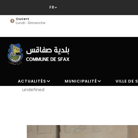
Aller
au
contenu
Ouvert
Lundi- Dimanche
principal
ACTUALITÉS
MUNICIPALITÉ
VILLE DE 
undefined