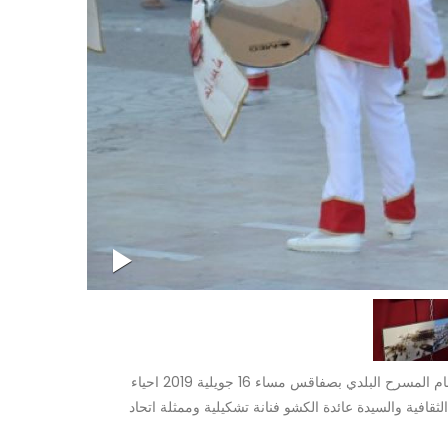
عروض تنشيطية موسيقية، معرض للصور الفتوتوغرافية صفاقس بين الماضي والحاضر مع عرض الدجاز ... فقرات شهدها شارع الهادي شاكر وامام المسرح البلدي بصفاقس مساء 16 جويلية 2019 احياء
الثقافية والسيدة عائدة الكشو فنانة تشكيلية وممثلة اتحاد