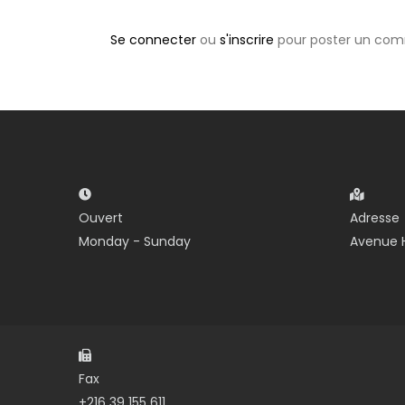
Se connecter
ou
s'inscrire
pour poster un com
Ouvert
Adresse
Monday - Sunday
Avenue H
Fax
+216 39 155 611