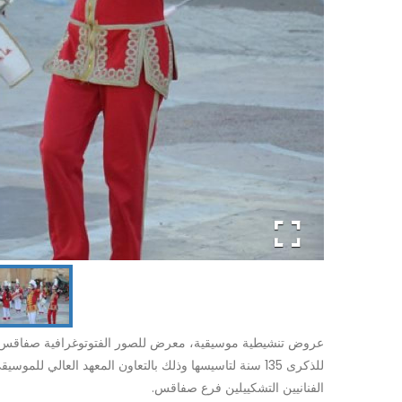
للذكرى 135 سنة لتاسيسها وذلك بالتعاون المعهد العالي 
الفنانيين التشكييلين فرع صفاقس.