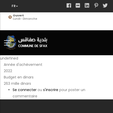
Aller
au
contenu
Ouvert
Lundi- Dimanche
principal
undefined
Année d'achèvement
2022
Budget en dinars
263 mille dinars
Se connecter
ou
s'inscrire
pour poster un
commentaire