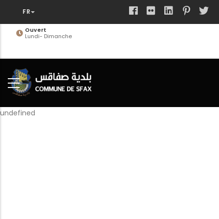
Aller
au
contenu
Ouvert
Lundi- Dimanche
principal
undefined