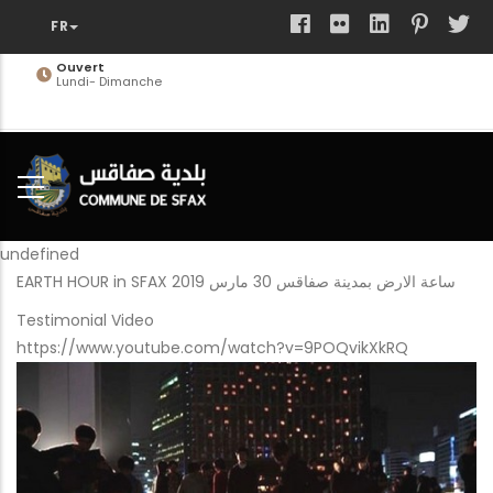
Aller
au
contenu
Ouvert
Lundi- Dimanche
principal
undefined
EARTH HOUR in SFAX ساعة الارض بمدينة صفاقس 30 مارس 2019
Testimonial Video
https://www.youtube.com/watch?v=9POQvikXkRQ