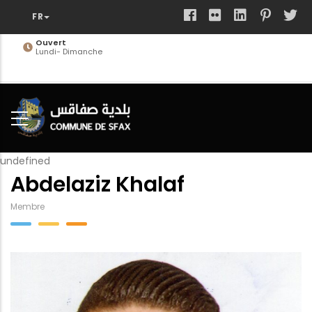
Aller
au
contenu
Ouvert
Lundi- Dimanche
principal
undefined
Abdelaziz Khalaf
Membre