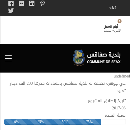
تجاوز
إلى
المحتوى
الرئيسي
أيام العمل
الاثنين-السبت
فضاء
الخدمات
المواطن
undefined
حي جوهرة تدخلت به بلدية صفاقس باعتمادات قدرها 200 الف دينار
تعبيد
تاريخ إنطلاق المشروع
2017-08
نسبة التقدم
0%
25%
50%
75%