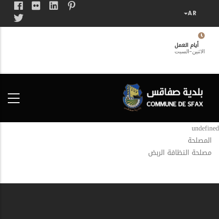
تجاوز
إلى
المحتوى
الرئيسي
أيام العمل
الاثنين-السبت
فضاء
الخدمات
المواطن
undefined
المصلحة
مصلحة النظافة الربض