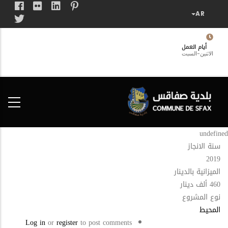
تجاوز
إلى
المحتوى
الرئيسي
أيام العمل
الاثنين-السبت
فضاء
الخدمات
المواطن
undefined
سنة الانجاز
2019
الميزانية بالدينار
460 ألف دينار
نوع المشروع
المحيط
Log in
or
register
to post comments